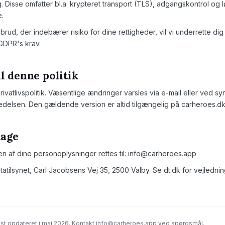
. Disse omfatter bl.a. krypteret transport (TLS), adgangskontrol og
.
sbrud, der indebærer risiko for dine rettigheder, vil vi underrette dig 
DPR's krav.
l denne politik
vatlivspolitik. Væsentlige ændringer varsles via e-mail eller ved s
rædelsen. Den gældende version er altid tilgængelig på carheroes.dk
lage
en af dine personoplysninger rettes til: info@carheroes.app
atatilsynet, Carl Jacobsens Vej 35, 2500 Valby. Se dt.dk for vejlednin
sidst opdateret i maj 2026. Kontakt info@carheroes.app ved spørgsmål.