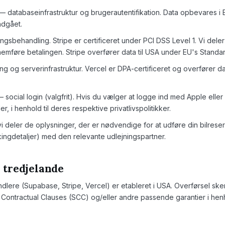
 databaseinfrastruktur og bruger­autentifikation. Data opbevares i E
ndgået.
ingsbehandling. Stripe er certificeret under PCI DSS Level 1. Vi dele
nemføre betalingen. Stripe overfører data til USA under EU's Standa
ng og serverinfrastruktur. Vercel er DPA-certificeret og overfører 
 social login (valgfrit). Hvis du vælger at logge ind med Apple elle
, i henhold til deres respektive privatlivspolitikker.
i deler de oplysninger, der er nødvendige for at udføre din bilreser
ingdetaljer) med den relevante udlejningspartner.
l tredjelande
dlere (Supabase, Stripe, Vercel) er etableret i USA. Overførsel ske
ontractual Clauses (SCC) og/eller andre passende garantier i henho