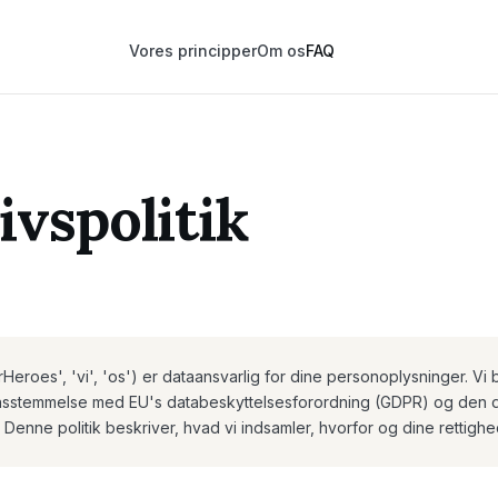
Vores principper
Om os
FAQ
ivspolitik
eroes', 'vi', 'os') er dataansvarlig for dine personoplysninger. Vi
ensstemmelse med EU's databeskyttelsesforordning (GDPR) og den 
 Denne politik beskriver, hvad vi indsamler, hvorfor og dine rettighe