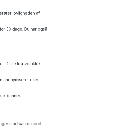
berører lovligheden af
for 30 dage. Du har også
tet. Disse kræver ikke
en anonymiseret eller
kie-banner.
inger mod uautoriseret