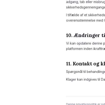
adgang, tab eller misbrug
sikkerhedsgennemgange
I tilfælde af et sikkerhed
overensstemmelse med G
10. Ændringer ti
Vi kan opdatere denne pri
platformen inden ikraftt
11. Kontakt og k
Spørgsmål til behandling
Klager kan indgives til D
Denne privatlivspolitik er 