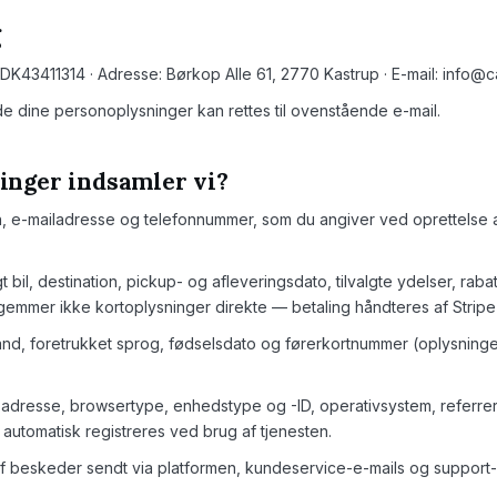
g
DK43411314 · Adresse: Børkop Alle 61, 2770 Kastrup · E-mail: info@
 dine personoplysninger kan rettes til ovenstående e-mail.
ninger indsamler vi?
, e-mailadresse og telefonnummer, som du angiver ved oprettelse a
 bil, destination, pickup- og afleveringsdato, tilvalgte ydelser, rab
 gemmer ikke kortoplysninger direkte — betaling håndteres af Stripe
and, foretrukket sprog, fødselsdato og førerkortnummer (oplysninger d
-adresse, browsertype, enhedstype og -ID, operativsystem, referre
 automatisk registreres ved brug af tjenesten.
af beskeder sendt via platformen, kundeservice-e-mails og support