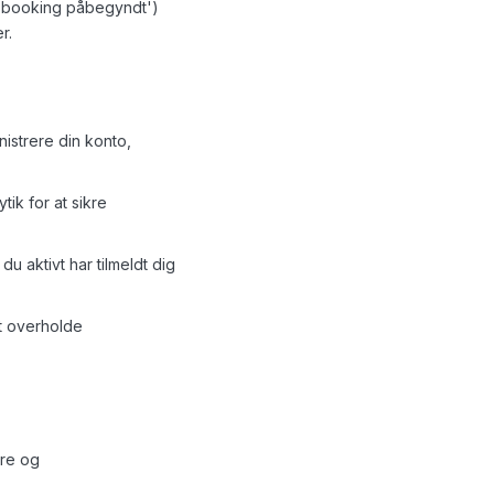
, 'booking påbegyndt')
r.
nistrere din konto,
tik for at sikre
u aktivt har tilmeldt dig
at overholde
ere og