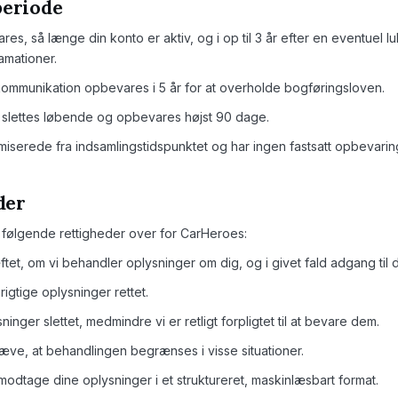
periode
s, så længe din konto er aktiv, og i op til 3 år efter en eventuel l
amationer.
ommunikation opbevares i 5 år for at overholde bogføringsloven.
 slettes løbende og opbevares højst 90 dage.
iserede fra indsamlingstidspunktet og har ingen fastsatt opbevaring
der
R følgende rettigheder over for CarHeroes:
ræftet, om vi behandler oplysninger om dig, og i givet fald adgang til d
 urigtige oplysninger rettet.
ysninger slettet, medmindre vi er retligt forpligtet til at bevare dem.
ræve, at behandlingen begrænses i visse situationer.
at modtage dine oplysninger i et struktureret, maskinlæsbart format.