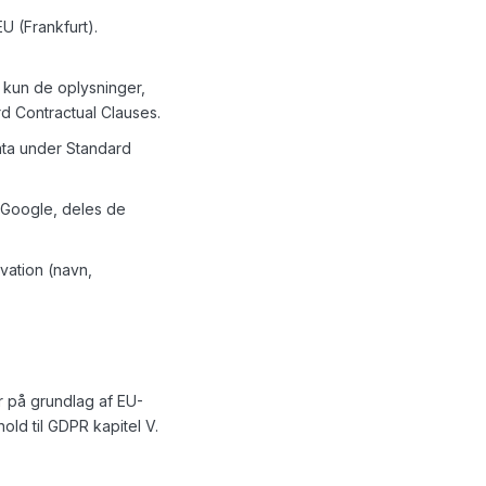
U (Frankfurt).
r kun de oplysninger,
rd Contractual Clauses.
data under Standard
r Google, deles de
vation (navn,
r på grundlag af EU-
ld til GDPR kapitel V.