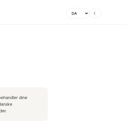
☾
▾
 behandler dine
danske
der.