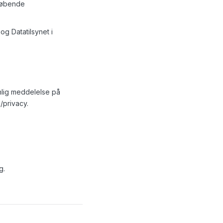
 løbende
og Datatilsynet i
ynlig meddelelse på
/privacy.
g.