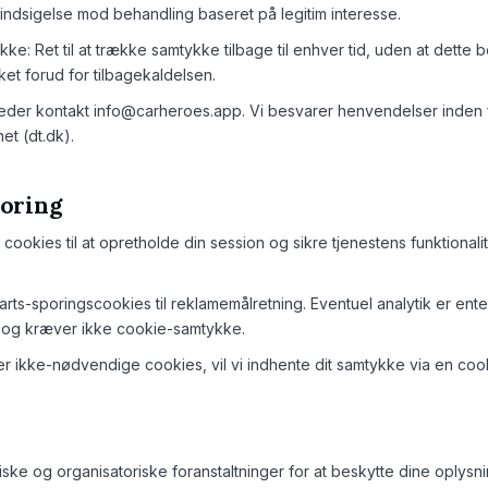
re indsigelse mod behandling baseret på legitim interesse.
ke: Ret til at trække samtykke tilbage til enhver tid, uden at dette 
et forud for tilbagekaldelsen.
heder kontakt info@carheroes.app. Vi besvarer henvendelser inden 
ynet (dt.dk).
poring
okies til at opretholde din session og sikre tjenestens funktionali
rts-sporings­cookies til reklamemålretning. Eventuel analytik er ent
 og kræver ikke cookie-samtykke.
r ikke-nødvendige cookies, vil vi indhente dit samtykke via en coo
iske og organisatoriske foranstaltninger for at beskytte dine oplysn