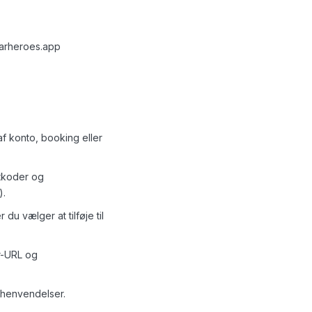
carheroes.app
f konto, booking eller
atkoder og
).
u vælger at tilføje til
r-URL og
-henvendelser.