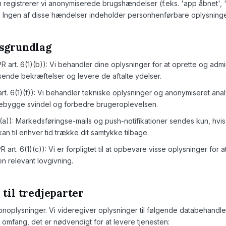
n registrerer vi anonymiserede brugs­hændelser (f.eks. 'app åbnet'
n. Ingen af disse hændelser indeholder personhenførbare oplysninge
tsgrundlag
R art. 6(1)(b)): Vi behandler dine oplysninger for at oprette og admi
ende bekræftelser og levere de aftalte ydelser.
rt. 6(1)(f)): Vi behandler tekniske oplysninger og anonymiseret analy
forebygge svindel og forbedre brugeroplevelsen.
a)): Markedsførings­e-mails og push-notifikationer sendes kun, hvis d
kan til enhver tid trække dit samtykke tilbage.
R art. 6(1)(c)): Vi er forpligtet til at opbevare visse oplysninger for 
 relevant lovgivning.
 til tredjeparter
onoplysninger. Vi videregiver oplysninger til følgende databehandl
 omfang, det er nødvendigt for at levere tjenesten: