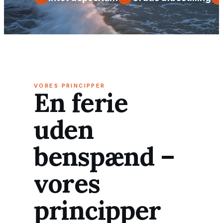
VORES PRINCIPPER
En ferie
uden
benspænd –
vores
principper